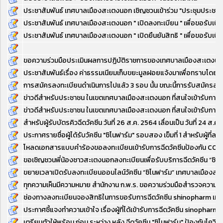
ประชาสัมพันธ์ เทศบาลเมืองสะเตงนอก เชิญชวนเข้าร่วม "ประชุมประชาคม
ประชาสัมพันธ์ เทศบาลเมืองสะเตงนอก " เปิดลงทะเบียน " เพื่อขอรับเบี
ประชาสัมพันธ์ เทศบาลเมืองสะเตงนอก " เปิดยืนยันสิทธิ " เพื่อขอรับเบ
ขอความร่วมมือประเมินผลการปฏิบัติราชการของเทศบาลเมืองสะเตงน
ประชาสัมพันธ์เรื่อง ค่าธรรมเนียมเก็บขยะมูลฝอยแจ้งมาเพื่อทราบโดยทั่
การสมัครลงทะเบียนดำเนินการไปแล้ว 3 รอบ นั้น ขณะนี้การรับสมัครลงทะเ
ข่าวดีสำหรับประชาชน ในเขตเทศบาลเมืองสะเตงนอก ที่สนใจเข้ารับการฉ
ข่าวดีสำหรับประชาชน ในเขตเทศบาลเมืองสะเตงนอก ที่สนใจเข้ารับการฉี
สำหรับผู้รับบัตรคิวฉีดวัคซีน วันที่ 26 ส.ค. 2564 เลื่อนเป็น วันที่ 24 ส.ค
ประกาศรายชื่อผู้ได้รับวัคซีน "ซิโนฟาร์ม" รอบสอง เข็มที่ 1 สำหรับผู้ที่ลง
โหลดเอกสารแบบคำร้องขอลงทะเบียนเข้ารับการฉีดวัคซีนป้องกัน COVI
ขอเชิญชวนพี่น้องชาวสะเตงนอกลงทะเบียนเพื่อรับบริการฉีดวัคซีน “ซิโนฟาร์
ขยายเวลาเปิดรับลงทะเบียนออนไลน์วัคซีน “ซิโนฟาร์ม” เทศบาลเมืองสะ
ทุกความเห็นมีความหมาย สำนักงาน ก.พ.ร. ขอความร่วมมือสำรวจความพ
ช่องทางลงทะเบียนจองสิทธิในการขอรับการฉีดวัคซีน shinopharm เท
ประกาศชี้แจงทำความเข้าใจ เรื่องผู้ที่ได้เข้ารับการฉีดวัคซีน sinopha
เตรียมตัวให้พร้อม ก่อน ระหว่าง หลัง ฉีดวัคซีน "ซิโนฟาร์ม" ป้องกันโควิด