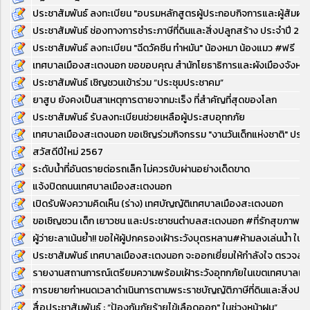
ประชาสัมพันธ์ ลงทะเบียน "อบรมหลักสูตรผู้ประกอบกิจการและผู้สัมผัส
ประชาสัมพันธ์ ช่องทางการชำระภาษีที่ดินและสิ่งปลูกสร้าง ประจำปี 
ประชาสัมพันธ์ ลงทะเบียน "ฉีดวัคซีน ทำหมัน" น้องหมา น้องแมว #ฟรี
เทศบาลเมืองสะเตงนอก ขอขอบคุณ สำนักโยธาธิการและผังเมืองจังหวัดยะล
ประชาสัมพันธ์ เชิญชวนเข้าร่วม “ประชุมประชาคม”
ยาสูบ ยังคงเป็นสาเหตุการตายจากมะเร็ง ที่สำคัญที่สุดของโลก
ประชาสัมพันธ์ รับลงทะเบียนช่วยเหลือผู้ประสบอุทกภัย
เทศบาลเมืองสะเตงนอก ขอเชิญร่วมกิจกรรม "งานวันเด็กแห่งชาติ" ประ
สวัสดีปีใหม่ 2567
ระดับน้ำที่อันตรายต่อรถเล็ก ไม่ควรขับผ่านอย่างเด็ดขาด
แจ้งปิดถนนเทศบาลเมืองสะเตงนอก
เปิดรับฟังความคิดเห็น (ร่าง) เทศบัญญัติเทศบาลเมืองสะเตงนอก
ขอเชิญชวน เด็ก เยาวชน และประชาชนตำบลสะเตงนอก #ที่รักสุขภาพทุกท
ผู้ว่ายะลาเน้นย้ำ!! ขอให้ผู้ปกครองเฝ้าระวังบุตรหลาน#ห้ามลงเล่นน้ำ ในช
ประชาสัมพันธ์ เทศบาลเมืองสะเตงนอก จะออกเยี่ยมให้กำลังใจ ตรวจส
รายงานสถานการณ์เตรียมความพร้อมเฝ้าระวังอุทกภัยในเขตเทศบาลเม
การขยายกำหนดเวลาดำเนินการตามพระราชบัญญัติภาษีที่ดินและสิ่งปลูก
สื่อประชาสัมพันธ์ : “ป้องกันภัยร้ายไข้เลือดออก" ในช่วงหน้าฝน”