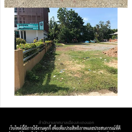
สำนักงานเทศบาลเมืองสะเตงนอก
เว็บไซต์นี้มีการใช้งานคุกกี้ เพื่อเพิ่มประสิทธิภาพและประสบการณ์ที่ดี
199 หมู่ที่ 6 ถนนร่มเกล้า ตำบลสะเตงนอก อำเภอเมือง จังหวัดยะลา