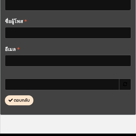
ชื่อผู้โพส
*
อีเมล
*
ตอบกลับ