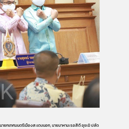
งนายกเทศมนตรีเมืองสะเตงนอก, นายมาหามะรอสีดี อุชะมิ ปลัด