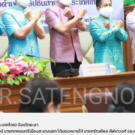
ะเทศไทย) จังหวัดยะลา
กาญจน์ นายกเทศมนตรีเมืองสะเตงนอก ได้มอบหมายให้ นายศรัณย์พล ลีฬหาวงศ์ รอ