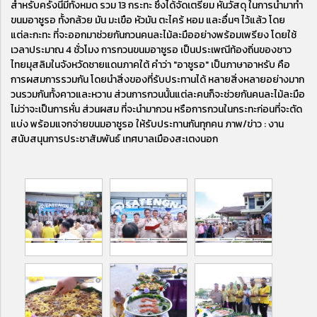
สำหรับครั้งนี้มีทั้งหมด รวม 13 กระทะ ซึ่งได้จัดเตรียม หั่นวัสดุ ในการนำมาทำ
ขนมอาซูรอ ทั้งกล้วย มัน มะเขือ หัวมัน ตะไคร้ หอม และอื่นๆ ไว้แล้ว โดย
แต่ละกะทะ ที่จะออกมาช่วยกันกวนคนละไม้ละมืออย่างพร้อมเพรียง โดยใช้
เวลาประมาณ 4 ชั่วโมง การกวนขนมอาซูรอ เป็นประเพณีท้องถิ่นของชาว
ไทยมุสลิมในจังหวัดชายแดนภาคใต้ คำว่า "อาซูรอ" เป็นภาษาอาหรับ คือ
การผสมการรวมกัน โดยนำสิ่งของที่รับประทานได้ หลายสิ่งหลายอย่างมาก
วนรวมกันทั้งคาวและหวาน ส่วนการกวนนั้นแต่ละคนก็จะช่วยกันคนละไม้ละมือ
ไม่ว่าจะเป็นการหั่น ส่วนผสม ที่จะนำมากวน หรือการกวนในกระทะก่อนที่จะตัด
แบ่ง พร้อมแจกจ่ายขนมอาซูรอ ให้รับประทานกันทุกคน ภาพ/ข่าว : งาน
สนับสนุนการประชาสัมพันธ์ เทศบาลเมืองสะเตงนอก