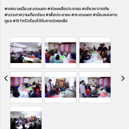
#เทศบาลเมืองสะเตงนอก #ช่วยเหลือประชาชน #เยียวยาวาตภัย
#บรรเทาความเดือดร้อน #เพื่อประชาชน #สะเตงนอก #เมืองแห่งการ
ดูแล #157ครัวเรือนได้รับการช่วยเหลือ